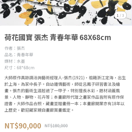
1
/
3
荷花國寶 張杰 青春年華 68X68cm
作者：張杰
品名：青春年華
媒材：水墨
尺寸：68*68cm
大師原作真跡請洽詢藝術經理人-張杰(1921)，祖籍浙江定海，出生
於上海，為家中長子。自幼鍾情藝術，師從呂鳳子研習書法及繪
畫。張杰的藝術生涯超過了一甲子，特別擅長水彩，題材涵蓋風
景、人物、靜物、花卉等；本畫廊所代理之畫家作品皆附有原作保
證書，大師作品合照，藏畫並贈畫冊一本；本畫廊開業亦有18年以
上歷史，歡迎藏家親自畫廊賞畫鑑定。
NT$90,000
NT$180,000