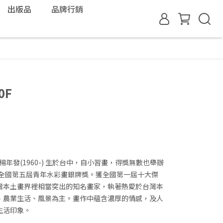
出版品
品牌行銷
0F
年發(1960-) 生於台中，自小習畫，得獎無數也舉辦
年全國第五屆青年水彩畫銀牌獎。獲全國第一屆十大傑
灣本土畫界裡相當突出的知名畫家，執著熱愛於台灣本
、農業生活、風景為主。畫作中蘊含濃厚的情感，及人
生活印象。