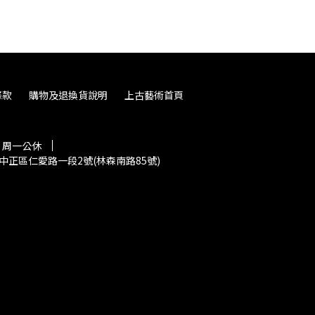
條款
購物及退換貨說明
上古藝術首頁
30 周一公休
中正區仁愛路一段2號(林森南路85號)