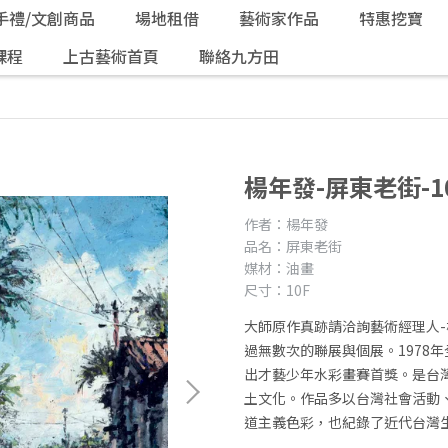
手禮/文創商品
場地租借
藝術家作品
特惠挖寶
課程
上古藝術首頁
聯絡九方田
楊年發-屏東老街-1
作者：楊年發
品名：屏東老街
媒材：油畫
尺寸：10F
大師原作真跡請洽詢藝術經理人-楊
過無數次的聯展與個展。1978
出才藝少年水彩畫賽首獎。是台
土文化。作品多以台灣社會活動
道主義色彩，也紀錄了近代台灣