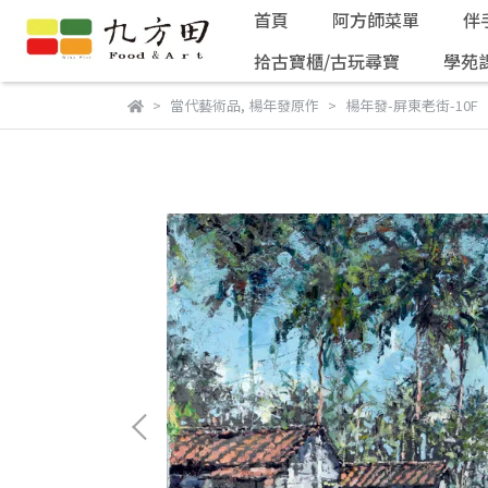
首頁
阿方師菜單
伴
拾古寶櫃/古玩尋寶
學苑
當代藝術品
,
楊年發原作
楊年發-屏東老街-10F