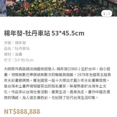
1
/
3
楊年發-牡丹車站 53*45.5cm
作者：楊年發
品名：牡丹車站
媒材：油畫
尺寸：53*45.5cm
大師原作真跡請洽詢藝術經理人-楊年發(1960-) 生於台中，自小習
畫，得獎無數也舉辦過無數次的聯展與個展。1978年全國第五屆青
年水彩畫銀牌獎。獲全國第一屆十大傑出才藝少年水彩畫賽首獎。
是台灣本土畫界裡相當突出的知名畫家，執著熱愛於台灣本土文
化。作品多以台灣社會活動、農業生活、風景為主。畫作中蘊含濃
厚的情感，及人道主義色彩，也紀錄了近代台灣生活印象。
NT$888,888