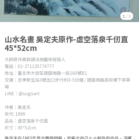
1
/
3
山水名畫 吳定夫原作-虛空落泉千仞直
45*52cm
大師原作真跡請洽詢藝術經理人
電話：02-27113577#777
地址：臺北市大安區建國南路一段160號B1
交通：忠孝新生站3號出口步行約3-5分鐘 / 建國南路高架橋下停車
場
LINE：@sogoart
作者：吳定夫
年代: 1999
品名：虛空落泉千仞直
尺寸：45*52cm
吳定夫在1983年首次舉辦個展，並展出自己七十餘件的作品，深獲