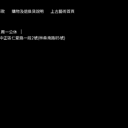
條款
購物及退換貨說明
上古藝術首頁
30 周一公休
中正區仁愛路一段2號(林森南路85號)