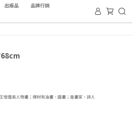
出版品
品牌行銷
68cm
-王愷擅長人物畫；媒材有油畫、國畫；是畫家、詩人