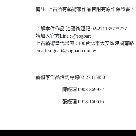
備註: 上古所有藝術家作品皆附有原作保證書。為1
了解本件作品 洽藝術經紀 02-27113577*777
請加入官方Line : @sogoart
上古藝術當代畫廊 : 106台北市大安區建國南路一
email: sogoart@sogoart.com.tw
藝術家作品洽詢專線02-27315850
陳經理 0903-869972
張經理 0918-160616