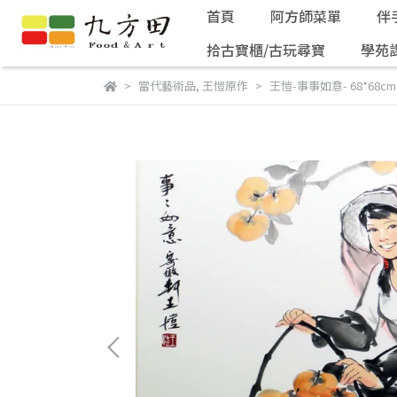
首頁
阿方師菜單
伴
拾古寶櫃/古玩尋寶
學苑
當代藝術品
,
王愷原作
王愷-事事如意- 68*68cm