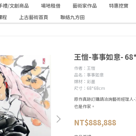
手禮/文創商品
場地租借
藝術家作品
特惠挖寶
課程
上古藝術首頁
聯絡九方田
王愷-事事如意- 68*
作者：王愷
品名：事事如意
媒材：彩墨
尺寸：68*68cm
原作真跡訂購請洽詢藝術經理人
也是作家。
NT$888,888