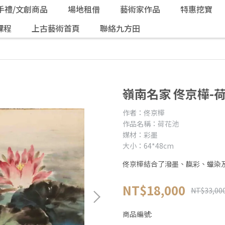
手禮/文創商品
場地租借
藝術家作品
特惠挖寶
課程
上古藝術首頁
聯絡九方田
嶺南名家 佟京樺-荷花
作者：佟京樺
作品名稱：荷花池
媒材：彩墨
大小：64*48cm
佟京樺結合了潑墨、靝彩、蠟染及
NT$18,000
NT$33,00
商品編號: