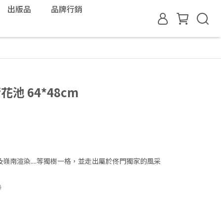
出版品
品牌行銷
池 64*48cm
嶺南渲染....等獨樹一格，並走出屬於佟門獨家的風采
0