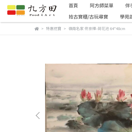
首頁
阿方師菜單
伴
拾古寶櫃/古玩尋寶
學苑
特惠挖寶
嶺南名家 佟京樺-荷花池 64*48cm