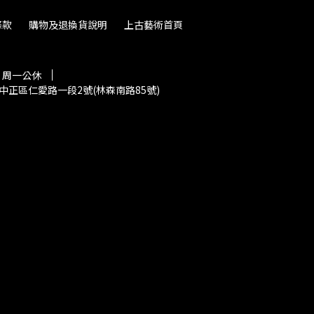
條款
購物及退換貨說明
上古藝術首頁
30 周一公休
中正區仁愛路一段2號(林森南路85號)