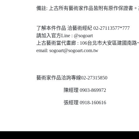
備註: 上古所有藝術家作品皆附有原作保證書。為1
了解本件作品 洽藝術經紀 02-27113577*777
請加入官方Line : @sogoart
上古藝術當代畫廊 : 106台北市大安區建國南路一
email: sogoart@sogoart.com.tw
藝術家作品洽詢專線02-27315850
陳經理 0903-869972
張經理 0918-160616