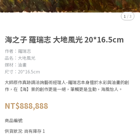
1
/
3
海之子 羅瑞志 大地風光 20*16.5cm
作者：羅瑞志
品名：大地風光
媒材：油畫
尺寸：20*16.5cm
大師原作真跡請洽詢藝術經理人-羅瑞志本身擅於水彩與油畫的創
作，在【海】景的創作更是一絕，筆觸更是生動，海風怡人。
NT$888,888
商品編號:
供貨狀況:
尚有庫存 1