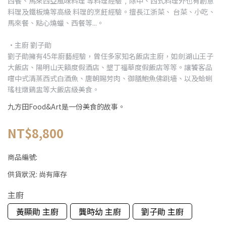
西餐、馬來西亞風味料理 等料理經驗﹐除中、西式料理外也有創意
料理及鐵板燒等高級 料理的烹飪經驗。擅長江浙菜、 台菜、小吃、
馬來餐、點心燒蠟、西餐等...。
·主廚 劉子勛
劉子勛擁有45年廚藝經驗，曾任多家知名飯店主廚，如劍湖山王子
大飯店、陽明山天籟度假酒店、墾丁福華度假飯店等等。讓饕客品
嚐中式清蒸西式白酒魚、唐朝賜芳肉、御膳鮑魚佛跳墻、以及蛤蜊
瑤柱燉鷄盅等大飯店級美食。
九方田Food&Art是一份美食的故事。
NT$8,800
商品編號:
供貨狀況:
尚有庫存
主廚
黃顯勛 主廚
龔時幼 主廚
劉子勛 主廚