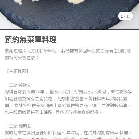
1
/
15
預約無菜單料理
感謝您選擇九方田私廚料理，我們擁有多國料理的主廚為您規劃最
獨特的美食體驗：
【主廚推薦】
·主廚 黃顯勛
深耕台灣餐飲業25年﹐ 擅長西式/日式/義式/法式料理﹐曾任職多家
知名餐廳並擁有主廚資格﹐ 經驗相當豐富。曾任集團年菜開發顧
問﹐ 為饕客提供美國頂級上蓋老饕佐鹽之花、燒干貝佐甜蝦奶油、
水牛起司纖蔬佐芥末油醋...等各式各樣美食的選擇。
·主廚 龔時幼
龔時幼曾在澳洲擔任廚師長達 七年時間﹐在海外時期有日本 料理、