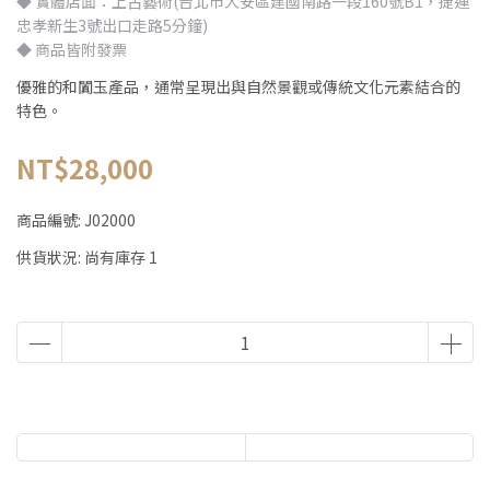
◆ 實體店面：上古藝術(台北市大安區建國南路一段160號B1，捷運
忠孝新生3號出口走路5分鐘)
◆ 商品皆附發票
優雅的和闐玉產品，通常呈現出與自然景觀或傳統文化元素結合的
特色。
NT$28,000
商品編號:
J02000
供貨狀況:
尚有庫存 1