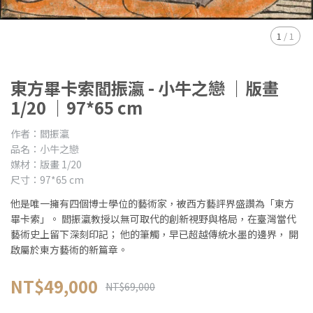
1
/
1
東方畢卡索閻振瀛 - 小牛之戀 ｜版畫
1/20 ｜97*65 cm
作者：閻振瀛
品名：小牛之戀
媒材：版畫 1/20
尺寸：97*65 cm
他是唯一擁有四個博士學位的藝術家，被西方藝評界盛讚為「東方
畢卡索」。 閻振瀛教授以無可取代的創新視野與格局，在臺灣當代
藝術史上留下深刻印記； 他的筆觸，早已超越傳統水墨的邊界， 開
啟屬於東方藝術的新篇章。
NT$49,000
NT$69,000