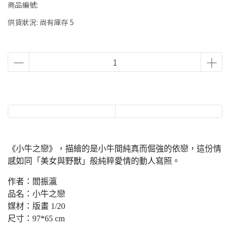
商品編號:
供貨狀況:
尚有庫存 5
《小牛之戀》，描繪的是小牛間純真而倔強的依戀，這份情
感如同「美女與野獸」般純粹愛情的動人寫照。
作者：閻振瀛
品名：小牛之戀
媒材：版畫 1/20
尺寸：97*65 cm