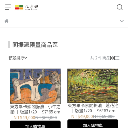
閻振瀛限量商品區
預設排序
共 2 件商品
東方畢卡索閻振瀛 - 蓮花池
東方畢卡索閻振瀛 - 小牛之
｜版畫1/20 ｜95*63 cm
戀 ｜版畫1/20 ｜97*65 cm
NT$49,000
NT$69,000
NT$49,000
NT$69,000
加入購物車
加入購物車